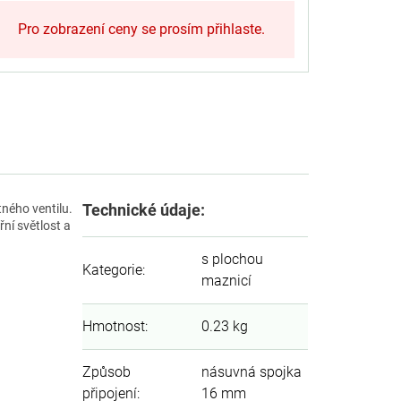
Pro zobrazení ceny se prosím přihlaste.
Technické údaje:
tného ventilu.
ní světlost a
s plochou
Kategorie
:
maznicí
Hmotnost
:
0.23 kg
Způsob
násuvná spojka
připojení
:
16 mm