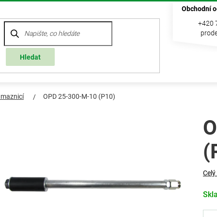
Obchodní o
+420 
prode
Hledat
 maznicí
OPD 25-300-M-10 (P10)
O
(
Celý
Skl