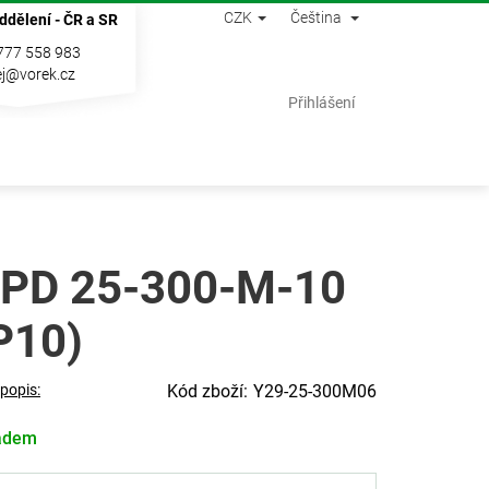
CZK
Čeština
ddělení - ČR a SR
777 558 983
j@vorek.cz
Nákupní
Přihlášení
košík
PD 25-300-M-10
P10)
 popis:
Y29-25-300M06
adem