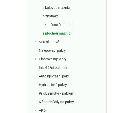
a
n
s kulovou maznicí
nízkotlaké
n
ukončené šroubem
í
s plochou maznicí
p
SPK slitinové
a
Nalepovací pakry
Plastové injektory
n
Injektážní balonek
e
Autoinjektážní pakr
l
Hydraulické pakry
Příslušenství k pakrům
Náhradní díly na pakry
APD