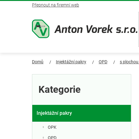
Přejít
Přepnout na firemní web
na
obsah
Domů
Injektážní pakry
OPD
s plochou
P
Přeskočit
kategorie
o
Kategorie
s
t
Injektážní pakry
r
OPK
OPD