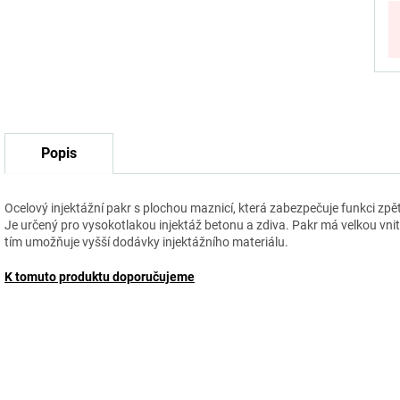
Popis
Ocelový injektážní pakr s plochou maznicí, která zabezpečuje funkci zpě
Je určený pro vysokotlakou injektáž betonu a zdiva. Pakr má velkou vnitř
tím umožňuje vyšší dodávky injektážního materiálu.
K tomuto produktu doporučujeme