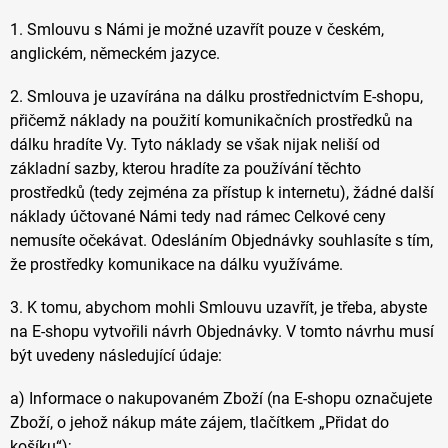
1. Smlouvu s Námi je možné uzavřít pouze v českém,
anglickém, německém jazyce.
2. Smlouva je uzavírána na dálku prostřednictvím E-shopu,
přičemž náklady na použití komunikačních prostředků na
dálku hradíte Vy. Tyto náklady se však nijak neliší od
základní sazby, kterou hradíte za používání těchto
prostředků (tedy zejména za přístup k internetu), žádné další
náklady účtované Námi tedy nad rámec Celkové ceny
nemusíte očekávat. Odesláním Objednávky souhlasíte s tím,
že prostředky komunikace na dálku využíváme.
3. K tomu, abychom mohli Smlouvu uzavřít, je třeba, abyste
na E-shopu vytvořili návrh Objednávky. V tomto návrhu musí
být uvedeny následující údaje:
a) Informace o nakupovaném Zboží (na E-shopu označujete
Zboží, o jehož nákup máte zájem, tlačítkem „Přidat do
košíku“);