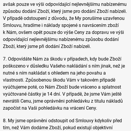
avšak pouze ve výši
odpovídající nejlevnějšímu nabízenému
způsobu dodání Zboží, který jsme pro dodání Zboží nabízeli.
V případě odstoupení z důvodu, že My porušíme uzavřenou
Smlouvu, hradíme i náklady spojené s navrácením zboží
k Nám, ovšem opět pouze do výše Ceny za dopravu ve výši
odpovídající nejlevnějšímu nabízenému způsobu dodání
Zboží, který jsme při dodání Zboží nabízeli.
7. Odpovídáte Nám za škodu v případech, kdy bude Zboží
poškozeno v důsledku Vašeho nakládání s ním jinak, než je
nutné s ním nakládat s ohledem na jeho povahu a
vlastnosti. Způsobenou škodu Vám v takovém případě
vyúčtujeme poté, co Nám Zboží bude vráceno a splatnost
vyúčtované částky je 14 dní. V případě, že jsme Vám ještě
nevrátili Cenu, jsme oprávněni pohledávku z titulu nákladů
započíst na Vaši pohledávku na vrácení Ceny.
8. My jsme oprávněni odstoupit od Smlouvy kdykoliv před
tím, než Vám dodáme Zboží, pokud existují objektivní