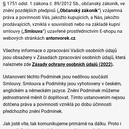
§ 1751 odst. 1 zákona č. 89/2012 Sb., občanský zákoník, ve
znění pozdějších předpisů („
Občanský zákoník
“) vzájemná
práva a povinnosti Vás, jakožto kupujících, a Nás, jakožto
prodávajících, vzniklá v souvislosti nebo na základě kupní
smlouvy („
Smlouva
“) uzavřené prostřednictvím E-shopu na
webových stránkách
antonvorek.cz
.
Všechny informace o zpracování Vašich osobních údajů
jsou obsaženy v Zásadách zpracování osobních údajů, která
naleznete zde
Zásady ochrany osobních údajů (2022)
.
Ustanovení těchto Podmínek jsou nedílnou součástí
Smlouvy. Smlouva a Podmínky jsou vyhotoveny v českém,
anglickém a německém jazyce. Znění Podmínek můžeme
jednostranně měnit či doplňovat. Tímto ustanovením nejsou
dotčena práva a povinnosti vzniklá po dobu účinnosti
předchozího znění Podmínek.
Jak jistě víte, tak komunikujeme primárně na dálku. Proto i