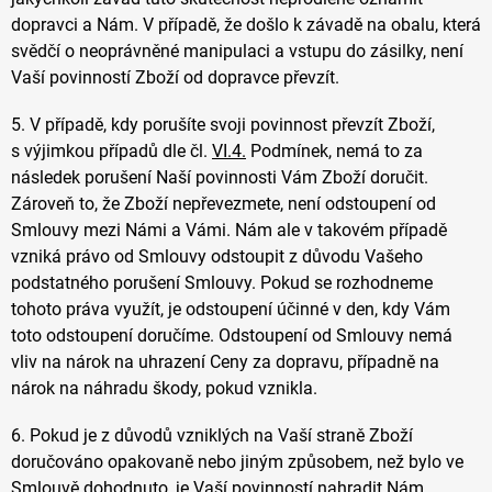
dopravci a Nám. V případě, že došlo k závadě na obalu, která
svědčí o neoprávněné manipulaci a vstupu do zásilky, není
Vaší povinností Zboží od dopravce převzít.
5. V případě, kdy porušíte svoji povinnost převzít Zboží,
s výjimkou případů dle čl.
VI.
4.
Podmínek, nemá to za
následek porušení Naší povinnosti Vám Zboží doručit.
Zároveň to, že Zboží nepřevezmete, není odstoupení od
Smlouvy mezi Námi a Vámi. Nám ale v takovém případě
vzniká právo od Smlouvy odstoupit z důvodu Vašeho
podstatného porušení Smlouvy. Pokud se rozhodneme
tohoto práva využít, je odstoupení účinné v den, kdy Vám
toto odstoupení doručíme. Odstoupení od Smlouvy nemá
vliv na nárok na uhrazení Ceny za dopravu, případně na
nárok na náhradu škody, pokud vznikla.
6. Pokud je z důvodů vzniklých na Vaší straně Zboží
doručováno opakovaně nebo jiným způsobem, než bylo ve
Smlouvě dohodnuto, je Vaší povinností nahradit Nám