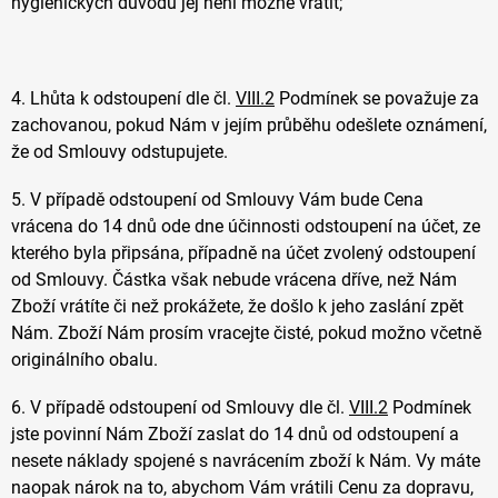
hygienických důvodů jej není možné vrátit;
4. Lhůta k odstoupení dle čl.
VIII.2
Podmínek se považuje za
zachovanou, pokud Nám v jejím průběhu odešlete oznámení,
že od Smlouvy odstupujete.
5. V případě odstoupení od Smlouvy Vám bude Cena
vrácena do 14 dnů ode dne účinnosti odstoupení na účet, ze
kterého byla připsána, případně na účet zvolený odstoupení
od Smlouvy. Částka však nebude vrácena dříve, než Nám
Zboží vrátíte či než prokážete, že došlo k jeho zaslání zpět
Nám. Zboží Nám prosím vracejte čisté, pokud možno včetně
originálního obalu.
6. V případě odstoupení od Smlouvy dle čl.
VIII.2
Podmínek
jste povinní Nám Zboží zaslat do 14 dnů od odstoupení a
nesete náklady spojené s navrácením zboží k Nám. Vy máte
naopak nárok na to, abychom Vám vrátili Cenu za dopravu,