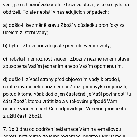
věci, pokud nemůžete vrátit Zboží ve stavu, v jakém jste ho
obdrželi. To ale neplatí v následujících případech:
a) došlo-li ke změně stavu Zboží v důsledku prohlídky za
účelem zjištění vady;
b) bylo-li Zboží použito ještě před objevením vady;
c) nebyla-li nemožnost vrácení Zboží v nezměněném stavu
způsobena Vaším jednáním anebo Vaším opomenutím,
d) došlo-li z Vaší strany před objevením vady k prodeji,
spotřebování nebo pozměnění Zboží při obvyklém použití;
pokud k tomu však došlo jen částečně, je Vaší povinností tu
část Zboží, kterou vrátit lze a v takovém případě Vám
nebude vrácena část Cen odpovídající Vašemu prospěchu
z užití části Zboží.
7. Do 3 dnů od obdržení reklamace Vám na e-mailovou
adresu potvrdíme, že jsme reklamaci obdrželi, kdy jsme ji