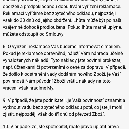
obdrželi a předpokládanou dobu trvání vyřízení reklamace.
Reklamaci vyřídíme bez zbytečného odkladu, nejpozději
však do 30 dnů od jejího obdržení. Lhůta může být po naší
vzájemné dohodě prodloužena. Pokud lhůta marně uplyne,
můžete odstoupit od Smlouvy.
8. O vyřízení reklamace Vás budeme informovat e-mailem.
Pokud je reklamace oprávněná, náleží Vám náhrada účelně
vynaložených nákladů. Tyto náklady jste povinni prokázat,
např. účtenkami či potvrzeními o ceně za dopravu. V případě,
že došlo k odstranění vady dodáním nového Zboží, je Vaší
povinností Nám původní Zboží vrátit, náklady na toto
vrácení však hradíme My.
9. V případě, že jste podnikateli, je Vaší povinností oznámit a
vytknout vadu bez zbytečného odkladu poté, co jste ji mohli
zjistit, nejpozději však do tří dnů od převzetí Zboží.
10. V případě, že jste spotřebitel, máte právo uplatit práva