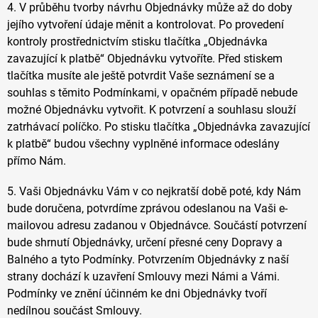
4. V průběhu tvorby návrhu Objednávky může až do doby
jejího vytvoření údaje měnit a kontrolovat. Po provedení
kontroly prostřednictvím stisku tlačítka „Objednávka
zavazující k platbě“ Objednávku vytvoříte. Před stiskem
tlačítka musíte ale ještě potvrdit Vaše seznámení se a
souhlas s těmito Podmínkami, v opačném případě nebude
možné Objednávku vytvořit. K potvrzení a souhlasu slouží
zatrhávací políčko. Po stisku tlačítka „Objednávka zavazující
k platbě“ budou všechny vyplněné informace odeslány
přímo Nám.
5. Vaši Objednávku Vám v co nejkratší době poté, kdy Nám
bude doručena, potvrdíme zprávou odeslanou na Vaši e-
mailovou adresu zadanou v Objednávce. Součástí potvrzení
bude shrnutí Objednávky, určení přesné ceny Dopravy a
Balného a tyto Podmínky. Potvrzením Objednávky z naší
strany dochází k uzavření Smlouvy mezi Námi a Vámi.
Podmínky ve znění účinném ke dni Objednávky tvoří
nedílnou součást Smlouvy.