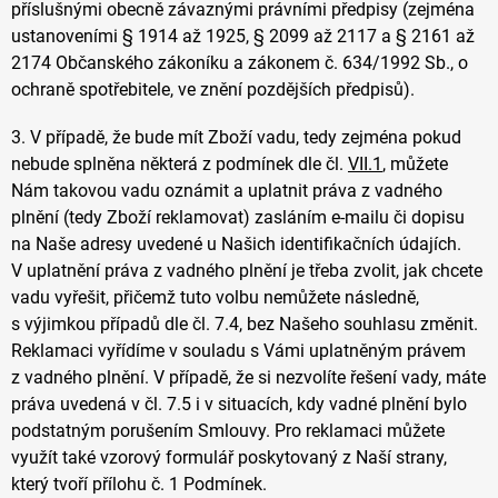
příslušnými obecně závaznými právními předpisy (zejména
ustanoveními § 1914 až 1925, § 2099 až 2117 a § 2161 až
2174 Občanského zákoníku a zákonem č. 634/1992 Sb., o
ochraně spotřebitele, ve znění pozdějších předpisů).
3. V případě, že bude mít Zboží vadu, tedy zejména pokud
nebude splněna některá z podmínek dle čl.
VII.1
, můžete
Nám takovou vadu oznámit a uplatnit práva z vadného
plnění (tedy Zboží reklamovat) zasláním e-mailu či dopisu
na Naše adresy uvedené u Našich identifikačních údajích.
V uplatnění práva z vadného plnění je třeba zvolit, jak chcete
vadu vyřešit, přičemž tuto volbu nemůžete následně,
s výjimkou případů dle čl. 7.4, bez Našeho souhlasu změnit.
Reklamaci vyřídíme v souladu s Vámi uplatněným právem
z vadného plnění. V případě, že si nezvolíte řešení vady, máte
práva uvedená v čl. 7.5 i v situacích, kdy vadné plnění bylo
podstatným porušením Smlouvy. Pro reklamaci můžete
využít také vzorový formulář poskytovaný z Naší strany,
který tvoří přílohu č. 1 Podmínek.