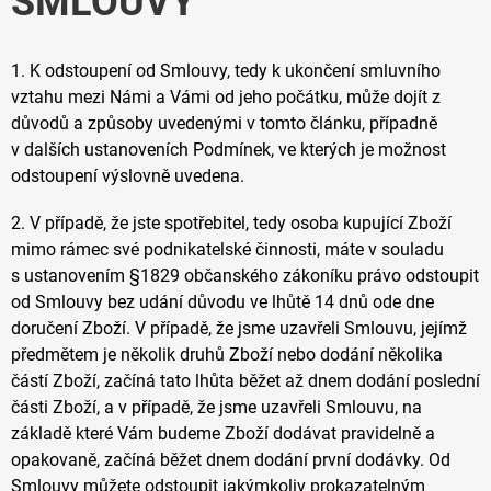
SMLOUVY
1. K odstoupení od Smlouvy, tedy k ukončení smluvního
vztahu mezi Námi a Vámi od jeho počátku, může dojít z
důvodů a způsoby uvedenými v tomto článku, případně
v dalších ustanoveních Podmínek, ve kterých je možnost
odstoupení výslovně uvedena.
2.
V případě, že jste spotřebitel, tedy osoba kupující Zboží
mimo rámec své podnikatelské činnosti, máte v souladu
s ustanovením §1829 občanského zákoníku právo odstoupit
od Smlouvy bez udání důvodu ve lhůtě 14 dnů ode dne
doručení Zboží. V případě, že jsme uzavřeli Smlouvu, jejímž
předmětem je několik druhů Zboží nebo dodání několika
částí Zboží, začíná tato lhůta běžet až dnem dodání poslední
části Zboží, a v případě, že jsme uzavřeli Smlouvu, na
základě které Vám budeme Zboží dodávat pravidelně a
opakovaně, začíná běžet dnem dodání první dodávky. Od
Smlouvy můžete odstoupit jakýmkoliv prokazatelným