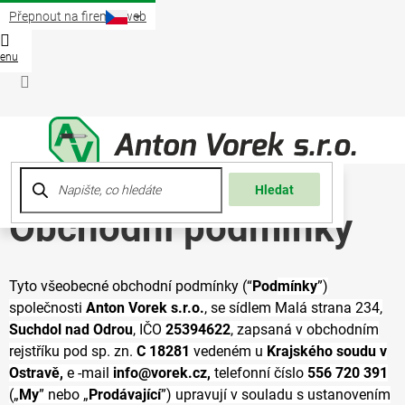
Přejít
Přepnout na firemní web
na
obsah
Nákup
košík
Přihlášení
Hledat
Obchodní podmínky
Tyto všeobecné obchodní podmínky (“
Pod
mínky
”)
společnosti
Anton Vorek s.r.o.
, se sídlem Malá strana 234,
Suchdol nad Odrou
, IČO
25394622
, zapsaná v obchodním
rejstříku pod sp. zn.
C 18281
vedeném u
Krajského soudu v
Ostravě,
e -mail
info@vorek.cz,
telefonní číslo
556 720 391
(„
My
” nebo „
Prodávající
”) upravují v souladu s ustanovením