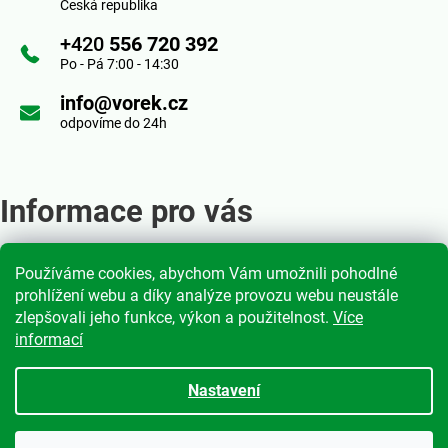
c
Česká republika
a
í
+420
556 720 392
t
Po - Pá 7:00 - 14:30
p
í
info@vorek.cz
r
odpovíme do 24h
v
k
Informace pro vás
y
v
Používáme cookies, abychom Vám umožnili pohodlné
Obchodní podmínky
ý
prohlížení webu a díky analýze provozu webu neustále
Podmínky ochrany osobních údajů
zlepšovali jeho funkce, výkon a použitelnost.
Více
p
informací
Moje objednávka
i
Nastavení
s
Vytvořil Shoptet
|
mime digital
u