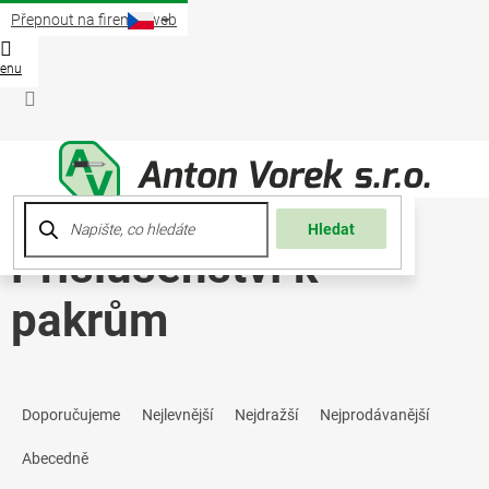
Přejít
Přepnout na firemní web
na
obsah
Nákup
košík
Přihlášení
Hledat
Příslušenství k
pakrům
Ř
Doporučujeme
Nejlevnější
Nejdražší
Nejprodávanější
a
Abecedně