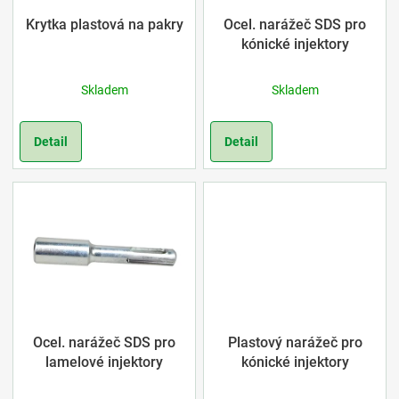
ů
s
Krytka plastová na pakry
Ocel. narážeč SDS pro
kónické injektory
p
Skladem
Skladem
r
o
Detail
Detail
d
u
k
t
ů
Ocel. narážeč SDS pro
Plastový narážeč pro
lamelové injektory
kónické injektory