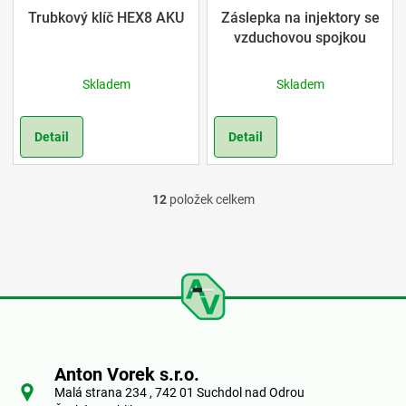
Trubkový klíč HEX8 AKU
Záslepka na injektory se
vzduchovou spojkou
Skladem
Skladem
Detail
Detail
12
položek celkem
O
v
l
á
Z
d
á
a
Anton Vorek s.r.o.
p
Malá strana 234 , 742 01 Suchdol nad Odrou