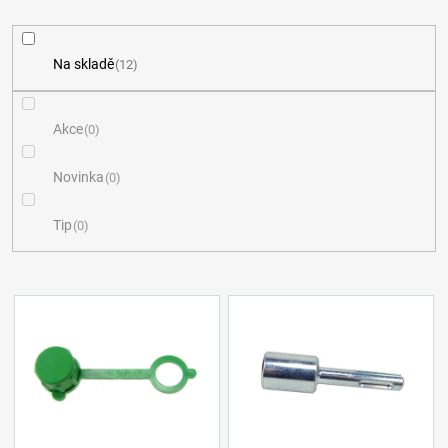
z
e
Na skladě
12
n
í
Akce
0
p
Novinka
0
r
Tip
0
o
d
V
u
ý
k
p
t
i