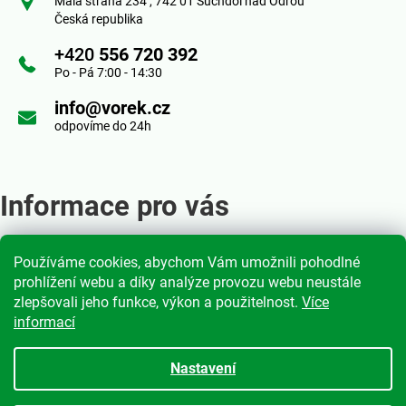
p
Malá strana 234 , 742 01 Suchdol nad Odrou
Česká republika
a
+420
556 720 392
t
Po - Pá 7:00 - 14:30
í
info@vorek.cz
odpovíme do 24h
Informace pro vás
Používáme cookies, abychom Vám umožnili pohodlné
Obchodní podmínky
prohlížení webu a díky analýze provozu webu neustále
Podmínky ochrany osobních údajů
zlepšovali jeho funkce, výkon a použitelnost.
Více
informací
Moje objednávka
Nastavení
Vytvořil Shoptet
|
mime digital