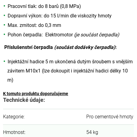
Pracovní tlak: do 8 barů (0,8 MPa)
Dopravní výkon: do 15 l/min dle viskozity hmoty
Max. zrnitost: do 0,3 mm
Pohon čerpadla: Elektromotor
(je součást čerpadla)
Příslušenství čerpadla
(součást dodávky čerpadla)
:
Injektážní hadice 5 m ukončená dutým šroubem s vnějším
závitem M10x1 (lze dokoupit i injektážní hadici délky 10
m)
K tomuto produktu doporučujeme
Technické údaje:
Kategorie
:
Pro cementové hmoty
Hmotnost
:
54 kg