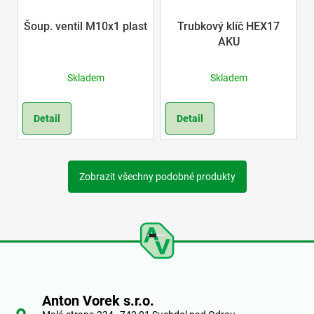
Šoup. ventil M10x1 plast
Trubkový klíč HEX17
AKU
Skladem
Skladem
Detail
Detail
Zobrazit všechny podobné produkty
Z
á
Anton Vorek s.r.o.