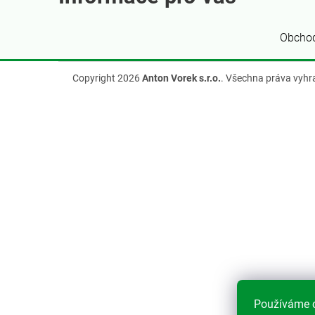
í
Obcho
Copyright 2026
Anton Vorek s.r.o.
. Všechna práva vyhr
Používáme c