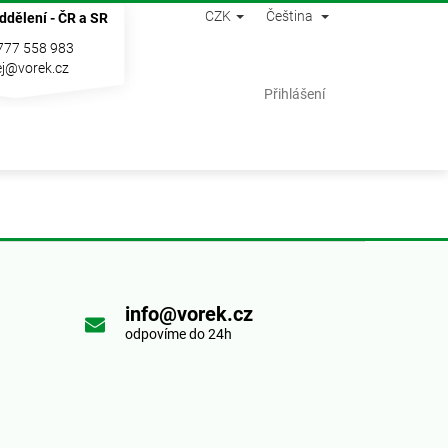
CZK
Čeština
ddělení - ČR a SR
777 558 983
j@vorek.cz
Nákupní
Přihlášení
košík
info@vorek.cz
odpovíme do 24h