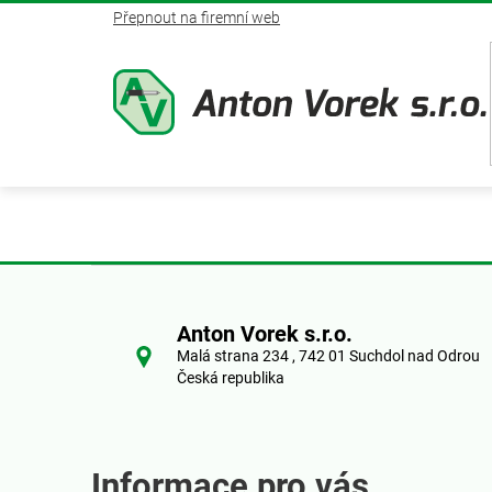
Přejít
Přepnout na firemní web
na
obsah
Z
á
Anton Vorek s.r.o.
Malá strana 234 , 742 01 Suchdol nad Odrou
p
Česká republika
a
t
Informace pro vás