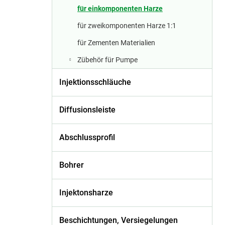
n
für einkomponenten Harze
l
für zweikomponenten Harze 1:1
e
für Zementen Materialien
i
Zübehör für Pumpe
s
Injektionsschläuche
t
Diffusionsleiste
e
Abschlussprofil
Bohrer
Injektonsharze
Beschichtungen, Versiegelungen