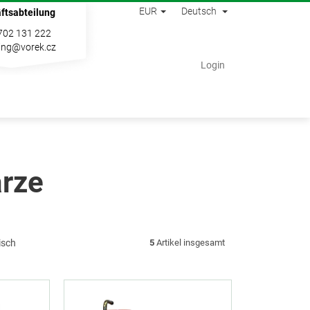
EUR
Deutsch
ftsabteilung
702 131 222
ing@vorek.cz
Warenkorb
Login
rze
isch
5
Artikel insgesamt