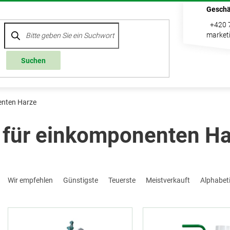
Geschä
+420 
market
Suchen
enten Harze
für einkomponenten Ha
P
Wir empfehlen
Günstigste
Teuerste
Meistverkauft
Alphabet
r
o
L