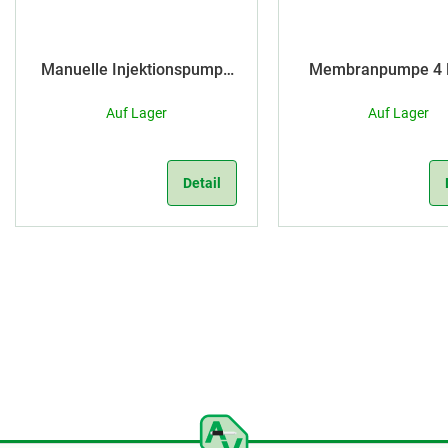
u
u
n
k
Manuelle Injektionspumpe
Membranpumpe 4 
(blau)
g
t
Auf Lager
Auf Lager
e
Detail
S
t
e
u
e