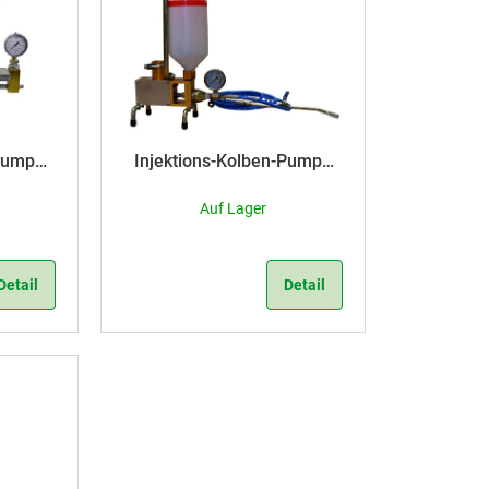
-Pumpe
Injektions-Kolben-Pumpe
rieb
IVS-5 GOLD ohne Betrieb
Auf Lager
Detail
Detail