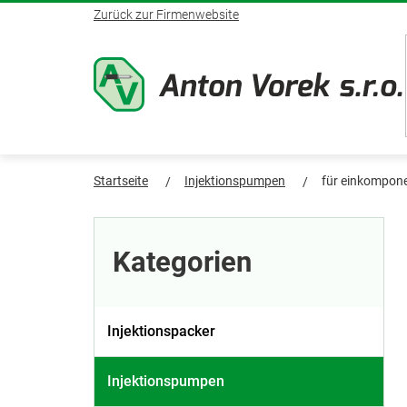
Zum
Zurück zur Firmenwebsite
Inhalt
springen
Startseite
Injektionspumpen
für einkompon
S
Kategorien
überspringen
e
Kategorien
i
t
Injektionspacker
e
Injektionspumpen