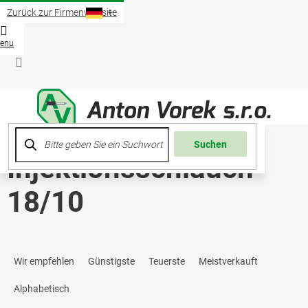
Zum
Zurück zur Firmenwebsite
Inhalt
springen
Waren
Login
Suchen
Injektionsschlauch
18/10
P
Wir empfehlen
Günstigste
Teuerste
Meistverkauft
r
Alphabetisch