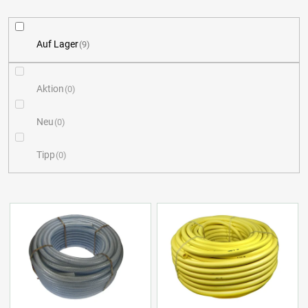
o
d
Auf Lager
9
u
k
Aktion
0
t
Neu
0
s
Tipp
0
o
r
L
t
i
i
s
e
t