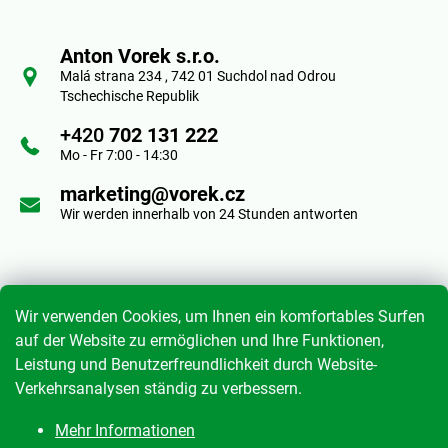
e
u
r
Anton Vorek s.r.o.
ß
Malá strana 234 , 742 01 Suchdol nad Odrou
e
Tschechische Republik
z
l
+420
702 131 222
e
Mo - Fr 7:00 - 14:30
e
i
marketing@vorek.cz
m
Wir werden innerhalb von 24 Stunden antworten
e
l
n
e
Informace pro vás
t
Wir verwenden Cookies, um Ihnen ein komfortables Surfen
e
auf der Website zu ermöglichen und Ihre Funktionen,
Leistung und Benutzerfreundlichkeit durch Website-
Geschäftsbedingungen
d
Verkehrsanalysen ständig zu verbessern.
Datenschutzrichtlinie
e
Mehr Informationen
Meine Bestellung