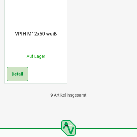
VPIH M12x50 weiß
Auf Lager
Detail
9
Artikel insgesamt
S
t
e
u
F