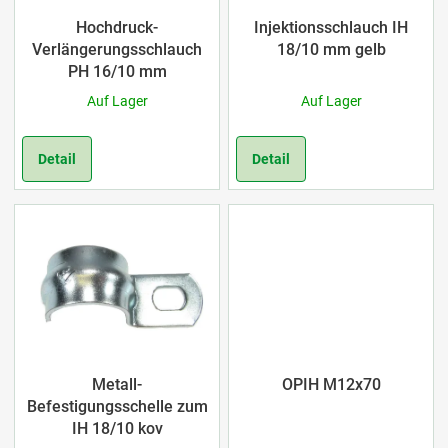
r
e
Hochdruck-
Injektionsschlauch IH
u
Verlängerungsschlauch
18/10 mm gelb
d
PH 16/10 mm
n
Auf Lager
Auf Lager
e
g
r
Detail
Detail
P
r
o
d
u
Metall-
OPIH M12x70
k
Befestigungsschelle zum
IH 18/10 kov