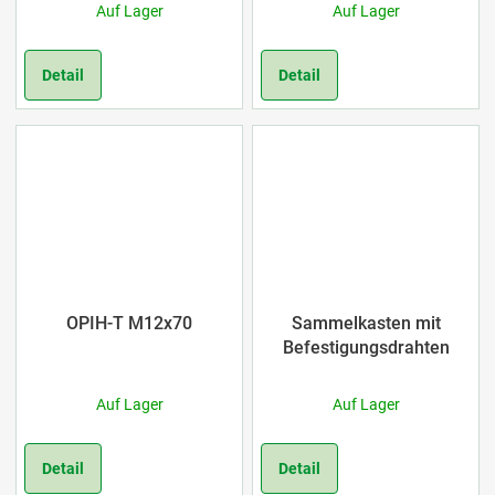
t
Auf Lager
Auf Lager
e
Detail
Detail
OPIH-T M12x70
Sammelkasten mit
Befestigungsdrahten
Auf Lager
Auf Lager
Detail
Detail