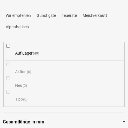
P
Wir empfehlen
Günstigste
Teuerste
Meistverkauft
r
Alphabetisch
o
d
Auf Lager
49
u
k
Aktion
0
t
Neu
0
s
Tipp
0
o
r
Gesamtlänge in mm