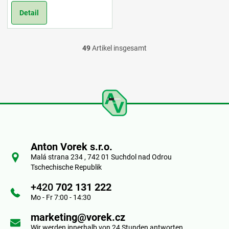
Detail
49
Artikel insgesamt
S
t
e
u
F
e
u
r
Anton Vorek s.r.o.
ß
Malá strana 234 , 742 01 Suchdol nad Odrou
e
Tschechische Republik
z
l
+420
702 131 222
e
Mo - Fr 7:00 - 14:30
e
i
marketing@vorek.cz
m
Wir werden innerhalb von 24 Stunden antworten