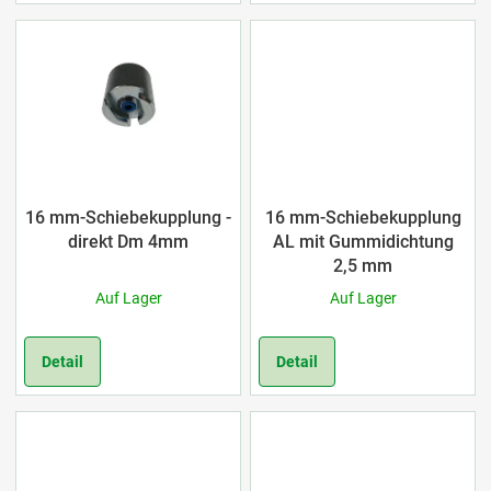
P
2000
3
r
3000
3
o
5000
3
d
u
16 mm-Schiebekupplung -
16 mm-Schiebekupplung
k
direkt Dm 4mm
AL mit Gummidichtung
2,5 mm
t
Auf Lager
Auf Lager
e
Detail
Detail