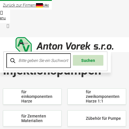
Zum
Zurück zur Firmenwebsite
Inhalt
springen
Waren
Login
Suchen
Injektionspumpen
für
für
einkomponenten
zweikomponenten
Harze
Harze 1:1
für Zementen
Zübehör für Pumpe
Materialien