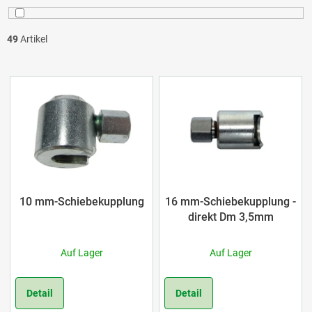
t
i
36
1
49
Artikel
e
122
1
L
r
185
1
i
u
220
1
s
n
230
1
t
g
e
240
2
10 mm-Schiebekupplung
16 mm-Schiebekupplung -
direkt Dm 3,5mm
d
500
1
Auf Lager
Auf Lager
e
1000
1
r
Detail
Detail
1500
3