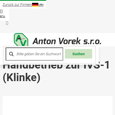
Zum
Zurück zur Firmenwebsite
Inhalt
springen
Waren
Login
Suchen
Handbetrieb zur IVS-1
(Klinke)