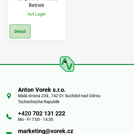
Betrieb
Auf Lager
Detail
F
u
Anton Vorek s.r.o.
ß
Malá strana 234 , 742 01 Suchdol nad Odrou
Tschechische Republik
z
+420
702 131 222
e
Mo - Fr 7:00 - 14:30
i
marketing@vorek.cz