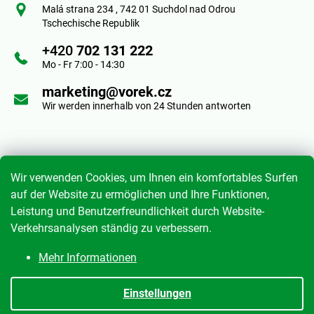
ß
Malá strana 234 , 742 01 Suchdol nad Odrou
Tschechische Republik
z
+420
702 131 222
e
Mo - Fr 7:00 - 14:30
i
marketing@vorek.cz
Wir werden innerhalb von 24 Stunden antworten
l
e
Informace pro vás
Wir verwenden Cookies, um Ihnen ein komfortables Surfen
auf der Website zu ermöglichen und Ihre Funktionen,
Leistung und Benutzerfreundlichkeit durch Website-
Geschäftsbedingungen
Verkehrsanalysen ständig zu verbessern.
Datenschutzrichtlinie
Mehr Informationen
Meine Bestellung
Einstellungen
Erstellt von Shoptet
|
mime digital