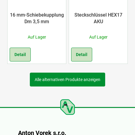
16 mm-Schiebekupplung
Steckschlüssel HEX17
Dm 3,5 mm
AKU
Auf Lager
Auf Lager
Detail
Detail
Alle alternativen Produkte anzeigen
F
u
Anton Vorek s.r.o.