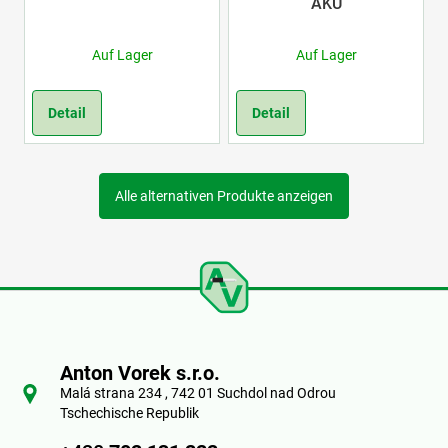
AKU
Auf Lager
Auf Lager
Detail
Detail
Alle alternativen Produkte anzeigen
F
u
Anton Vorek s.r.o.
ß
Malá strana 234 , 742 01 Suchdol nad Odrou
Tschechische Republik
z