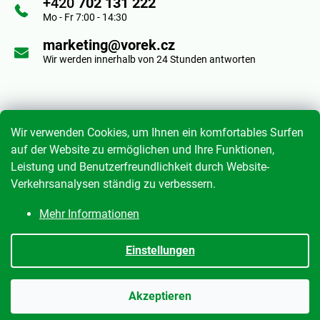
+420
702 131 222
e
Mo - Fr 7:00 - 14:30
i
marketing@vorek.cz
Wir werden innerhalb von 24 Stunden antworten
l
e
Informace pro vás
Wir verwenden Cookies, um Ihnen ein komfortables Surfen
auf der Website zu ermöglichen und Ihre Funktionen,
Leistung und Benutzerfreundlichkeit durch Website-
Geschäftsbedingungen
Verkehrsanalysen ständig zu verbessern.
Datenschutzrichtlinie
Mehr Informationen
Meine Bestellung
Einstellungen
Erstellt von Shoptet
|
mime digital
Akzeptieren
Copyright 2026
Anton Vorek s.r.o.
. Alle Rechte vorbehalten.