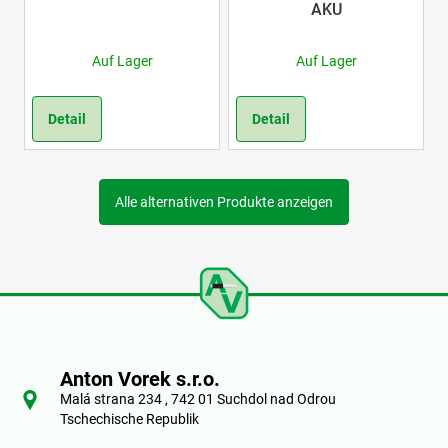
AKU
Auf Lager
Auf Lager
Detail
Detail
Alle alternativen Produkte anzeigen
F
u
Anton Vorek s.r.o.
ß
Malá strana 234 , 742 01 Suchdol nad Odrou
Tschechische Republik
z