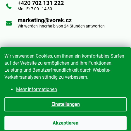
+420
702 131 222
e
Mo - Fr 7:00 - 14:30
i
marketing@vorek.cz
Wir werden innerhalb von 24 Stunden antworten
l
e
Informace pro vás
Wir verwenden Cookies, um Ihnen ein komfortables Surfen
auf der Website zu ermöglichen und Ihre Funktionen,
Leistung und Benutzerfreundlichkeit durch Website-
Geschäftsbedingungen
Verkehrsanalysen ständig zu verbessern.
Datenschutzrichtlinie
Mehr Informationen
Meine Bestellung
Einstellungen
Erstellt von Shoptet
|
mime digital
Akzeptieren
Copyright 2026
Anton Vorek s.r.o.
. Alle Rechte vorbehalten.