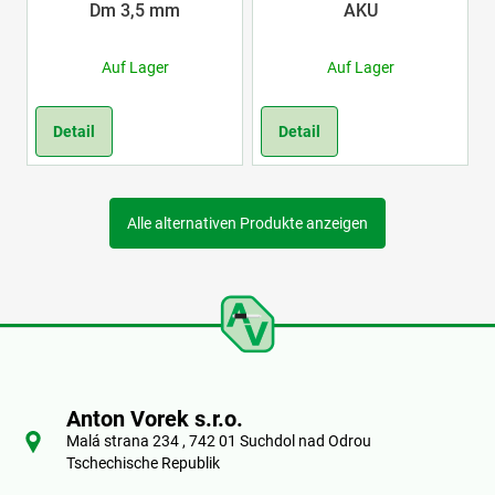
Dm 3,5 mm
AKU
Auf Lager
Auf Lager
Detail
Detail
Alle alternativen Produkte anzeigen
F
u
Anton Vorek s.r.o.
ß
Malá strana 234 , 742 01 Suchdol nad Odrou
Tschechische Republik
z