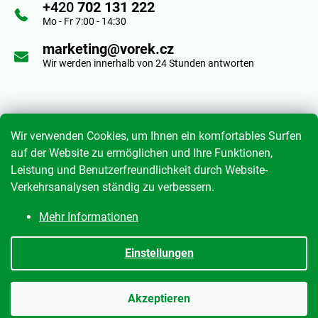
+420
702 131 222
e
Mo - Fr 7:00 - 14:30
i
marketing@vorek.cz
Wir werden innerhalb von 24 Stunden antworten
l
e
Informace pro vás
Wir verwenden Cookies, um Ihnen ein komfortables Surfen
auf der Website zu ermöglichen und Ihre Funktionen,
Leistung und Benutzerfreundlichkeit durch Website-
Geschäftsbedingungen
Verkehrsanalysen ständig zu verbessern.
Datenschutzrichtlinie
Mehr Informationen
Meine Bestellung
Einstellungen
Erstellt von Shoptet
|
mime digital
Akzeptieren
Copyright 2026
Anton Vorek s.r.o.
. Alle Rechte vorbehalten.