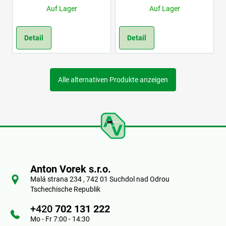
Auf Lager
Auf Lager
Detail
Detail
Alle alternativen Produkte anzeigen
F
u
Anton Vorek s.r.o.
ß
Malá strana 234 , 742 01 Suchdol nad Odrou
Tschechische Republik
z
+420
702 131 222
e
Mo - Fr 7:00 - 14:30