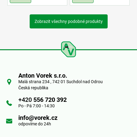
Zobrazit všechny podobné produkty
Z
á
Anton Vorek s.r.o.
p
Malá strana 234 , 742 01 Suchdol nad Odrou
Česká republika
a
+420
556 720 392
t
Po - Pá 7:00 - 14:30
í
info@vorek.cz
odpovíme do 24h