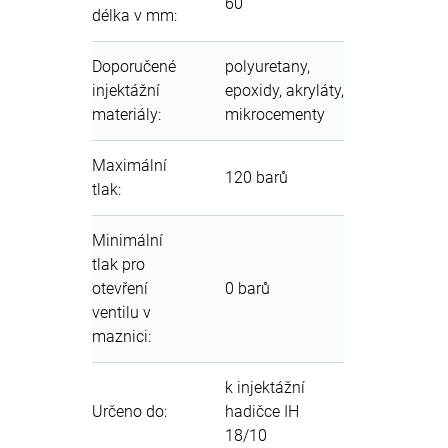
60
délka v mm
:
Doporučené
polyuretany,
injektážní
epoxidy, akryláty,
materiály
:
mikrocementy
Maximální
120 barů
tlak
:
Minimální
tlak pro
otevření
0 barů
ventilu v
maznici
:
k injektážní
Určeno do
:
hadičce IH
18/10