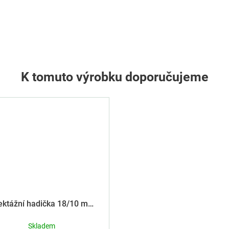
K tomuto výrobku doporučujeme
jektážní hadička 18/10 mm
žlutá
Skladem