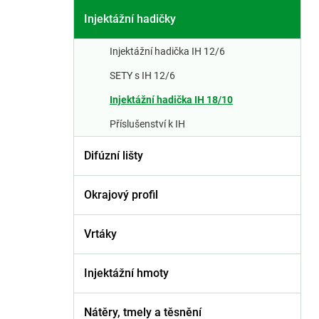
a
Injektážní hadičky
n
n
Injektážní hadička IH 12/6
SETY s IH 12/6
í
Injektážní hadička IH 18/10
p
Příslušenství k IH
a
Difúzní lišty
n
Okrajový profil
e
l
Vrtáky
Injektážní hmoty
Nátěry, tmely a těsnění