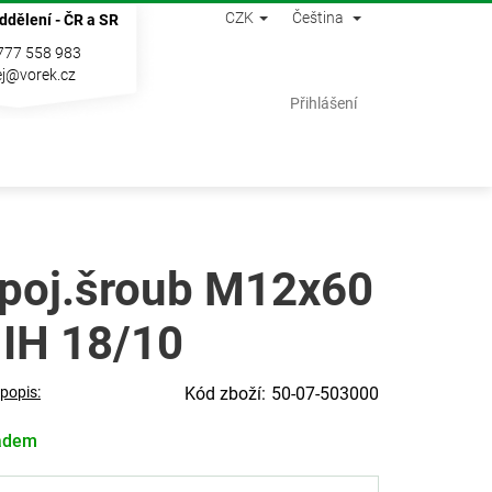
CZK
Čeština
ddělení - ČR a SR
777 558 983
j@vorek.cz
Nákupní
Přihlášení
košík
poj.šroub M12x60
 IH 18/10
 popis:
50-07-503000
adem