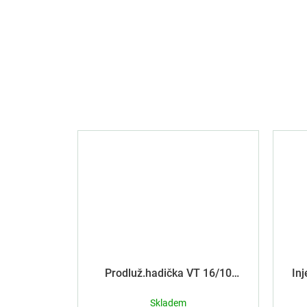
Prodluž.hadička VT 16/10
In
transparentní
Skladem