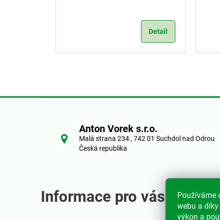
Detail
Z
á
Anton Vorek s.r.o.
Malá strana 234 , 742 01 Suchdol nad Odrou
p
Česká republika
a
t
Informace pro vás
Používáme c
í
webu a díky
výkon a pou