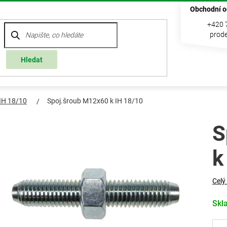
Obchodní o
+420 
prode
Hledat
 IH 18/10
Spoj.šroub M12x60 k IH 18/10
S
k
Celý
Skl