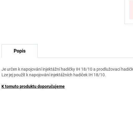
Popis
Je určen k napojování injektážní hadičky IH 18/10 a prodlužovací hadič
Lze jej použít k napojování injektážních hadiček IH 18/10.
K tomuto produktu doporučujeme