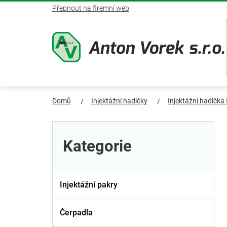
Přejít
Přepnout na firemní web
na
obsah
Domů
Injektážní hadičky
Injektážní hadička
P
Přeskočit
kategorie
o
Kategorie
s
t
Injektážní pakry
r
Čerpadla