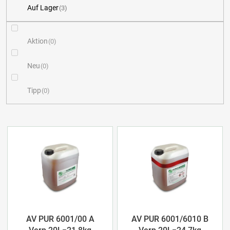
Auf Lager
3
u
k
Aktion
0
t
Neu
0
s
Tipp
0
o
r
L
t
i
i
s
e
t
r
e
AV PUR 6001/00 A
AV PUR 6001/6010 B