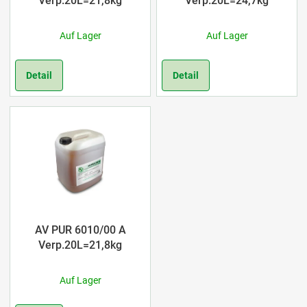
u
Verp.20L=21,8kg
Verp.20L=24,7kg
d
n
Auf Lager
Auf Lager
e
g
r
Detail
Detail
P
r
o
d
u
AV PUR 6010/00 A
k
Verp.20L=21,8kg
t
Auf Lager
e