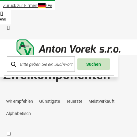
Zum
Zurück zur Firmenwebsite
Inhalt
springen
Waren
Login
Suchen
Zweikomponenten
P
Wir empfehlen
Günstigste
Teuerste
Meistverkauft
r
Alphabetisch
o
d