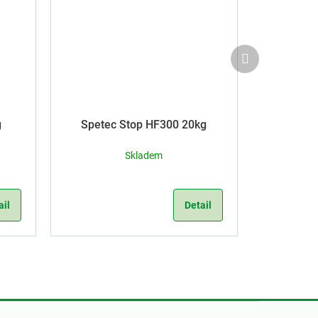
Další
produkt
g
Spetec Stop HF300 20kg
Skladem
ail
Detail