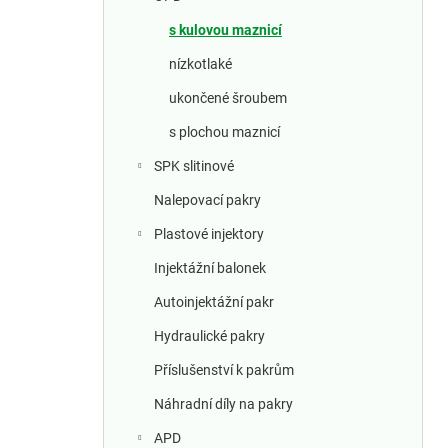
a
n
s kulovou maznicí
nízkotlaké
n
ukončené šroubem
í
s plochou maznicí
p
SPK slitinové
a
Nalepovací pakry
Plastové injektory
n
Injektážní balonek
e
Autoinjektážní pakr
l
Hydraulické pakry
Příslušenství k pakrům
Náhradní díly na pakry
APD