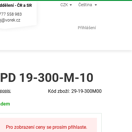
CZK
Čeština
ddělení - ČR a SR
777 558 983
j@vorek.cz
Nákupní
Přihlášení
košík
PD 19-300-M-10
 popis:
29-19-300M00
adem
Pro zobrazení ceny se prosím přihlaste.