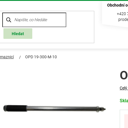
Obchodní o
+420 
prode
Hledat
 maznicí
OPD 19-300-M-10
O
Celý
Skl