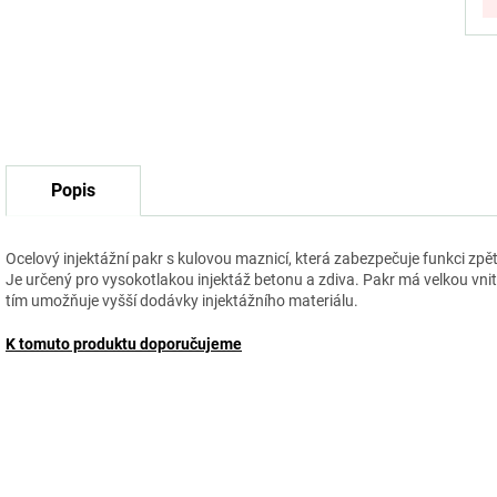
Popis
Ocelový injektážní pakr s kulovou maznicí, která zabezpečuje funkci zpě
Je určený pro vysokotlakou injektáž betonu a zdiva. Pakr má velkou vnitř
tím umožňuje vyšší dodávky injektážního materiálu.
K tomuto produktu doporučujeme