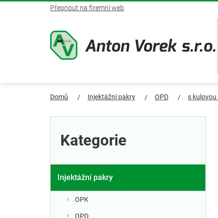
Přejít
Přepnout na firemní web
na
obsah
Domů
Injektážní pakry
OPD
s kulovou
P
Přeskočit
kategorie
o
Kategorie
s
t
Injektážní pakry
r
OPK
OPD