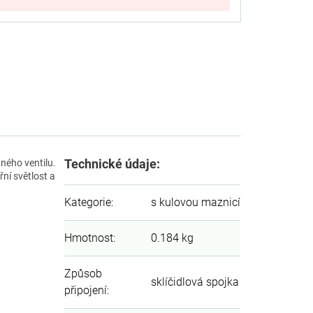
Technické údaje:
tného ventilu.
ní světlost a
Kategorie
:
s kulovou maznicí
Hmotnost
:
0.184 kg
Způsob
sklíčidlová spojka
připojení
: