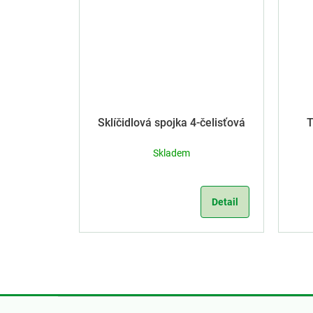
Sklíčidlová spojka 4-čelisťová
T
Skladem
Detail
Z