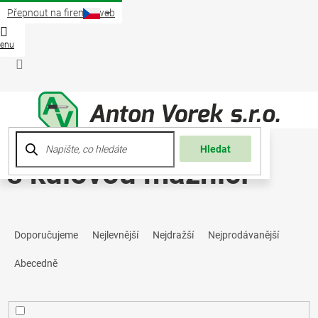
Přejít
Přepnout na firemní web
na
obsah
Nákup
košík
Přihlášení
Hledat
s kulovou maznicí
Ř
Doporučujeme
Nejlevnější
Nejdražší
Nejprodávanější
a
Abecedně
z
e