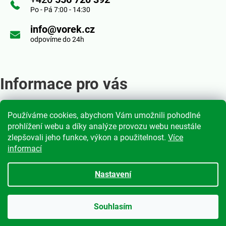
t
Po - Pá 7:00 - 14:30
p
í
info@vorek.cz
r
odpovíme do 24h
v
k
Informace pro vás
y
v
Používáme cookies, abychom Vám umožnili pohodlné
Obchodní podmínky
ý
prohlížení webu a díky analýze provozu webu neustále
Podmínky ochrany osobních údajů
zlepšovali jeho funkce, výkon a použitelnost.
Více
p
informací
Moje objednávka
i
Nastavení
s
Vytvořil Shoptet
|
mime digital
u
Souhlasím
Copyright 2026
Anton Vorek s.r.o.
. Všechna práva vyhrazena.