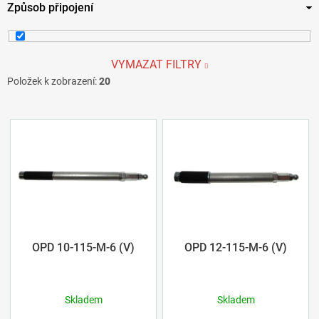
Způsob připojení
170
4
12
2
300
5
14
3
sklíčidlová spojka
20
VYMAZAT FILTRY
Položek k zobrazení:
20
16
3
18
4
V
ý
20
3
p
26
2
i
32
2
s
OPD 10-115-M-6 (V)
OPD 12-115-M-6 (V)
p
Skladem
Skladem
r