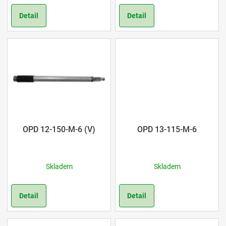
o
Detail
Detail
d
u
k
t
ů
OPD 12-150-M-6 (V)
OPD 13-115-M-6
Skladem
Skladem
Detail
Detail