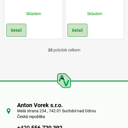
Skladem
Skladem
Detail
Detail
20
položek celkem
O
v
l
á
Z
d
á
a
Anton Vorek s.r.o.
p
Malá strana 234 , 742 01 Suchdol nad Odrou
c
Česká republika
a
í
+420
556 720 392