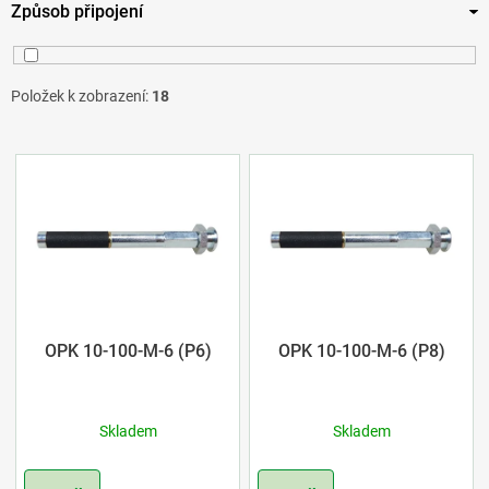
Způsob připojení
120
1
10
5
130
1
12
1
sklíčidlová spojka
1
Položek k zobrazení:
18
150
1
14
7
násuvná spojka 16 mm
17
V
160
3
16
2
ý
170
1
18
2
p
190
1
i
210
1
s
OPK 10-100-M-6 (P6)
OPK 10-100-M-6 (P8)
300
1
p
Skladem
Skladem
r