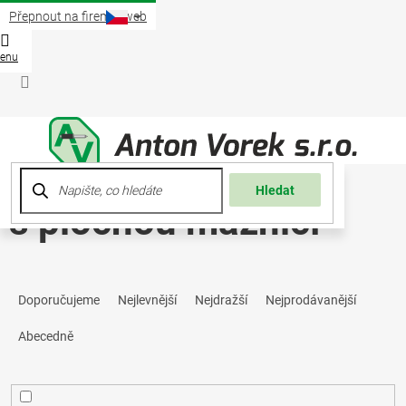
Přejít
Přepnout na firemní web
na
obsah
Nákup
košík
Přihlášení
Hledat
s plochou maznicí
Ř
Doporučujeme
Nejlevnější
Nejdražší
Nejprodávanější
a
Abecedně
z
e