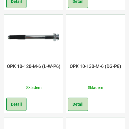
o
Detail
Detail
d
u
k
t
ů
OPK 10-120-M-6 (L-W-P6)
OPK 10-130-M-6 (DG-P8)
Skladem
Skladem
Detail
Detail