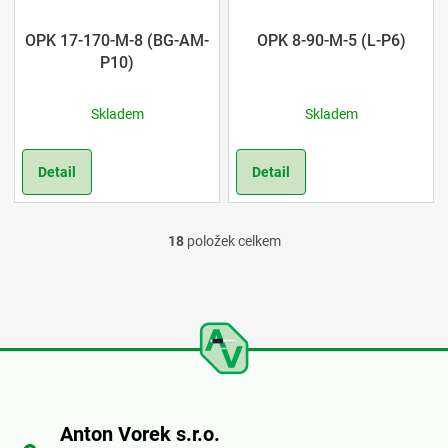
OPK 17-170-M-8 (BG-AM-
OPK 8-90-M-5 (L-P6)
P10)
Skladem
Skladem
Detail
Detail
18
položek celkem
O
v
l
á
Z
d
á
a
Anton Vorek s.r.o.