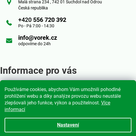
p
Malá strana 234 , 742 01 Suchdol nad Odrou
c
Česká republika
a
í
+420
556 720 392
t
Po - Pá 7:00 - 14:30
p
í
info@vorek.cz
r
odpovíme do 24h
v
k
Informace pro vás
y
v
Používáme cookies, abychom Vám umožnili pohodlné
Obchodní podmínky
ý
prohlížení webu a díky analýze provozu webu neustále
Podmínky ochrany osobních údajů
zlepšovali jeho funkce, výkon a použitelnost.
Více
p
informací
Moje objednávka
i
Nastavení
s
Vytvořil Shoptet
|
mime digital