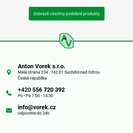
Zobrazit všechny podobné produkty
Z
á
Anton Vorek s.r.o.
p
Malá strana 234 , 742 01 Suchdol nad Odrou
Česká republika
a
+420
556 720 392
t
Po - Pá 7:00 - 14:30
í
info@vorek.cz
odpovíme do 24h