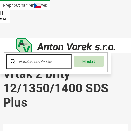
Přejít
Přepnout na firemní web
na
obsah
Nákup
košík
Přihlášení
Hledat
Vrták 2 břitý
12/1350/1400 SDS
Plus