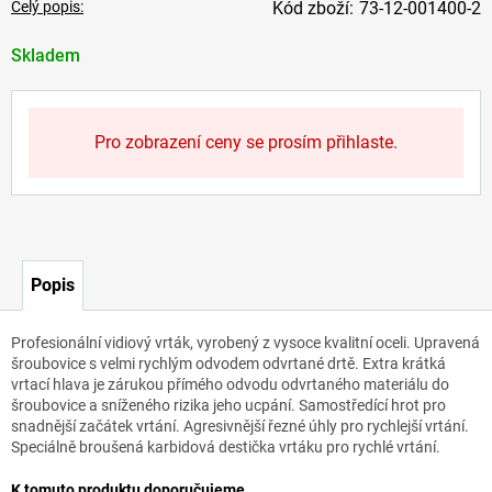
Celý popis:
73-12-001400-2
Skladem
Pro zobrazení ceny se prosím přihlaste.
Popis
Profesionální vidiový vrták, vyrobený z vysoce kvalitní oceli. Upravená
šroubovice s velmi rychlým odvodem odvrtané drtě. Extra krátká
vrtací hlava je zárukou přímého odvodu odvrtaného materiálu do
šroubovice a sníženého rizika jeho ucpání. Samostředící hrot pro
snadnější začátek vrtání. Agresivnější řezné úhly pro rychlejší vrtání.
Speciálně broušená karbidová destička vrtáku pro rychlé vrtání.
K tomuto produktu doporučujeme