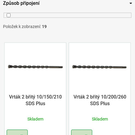
Způsob připojení
460
3
12
7
600
3
14
6
SDS Plus
19
Položek k zobrazení:
19
1000
3
V
ý
p
i
s
Vrták 2 břitý 10/150/210
Vrták 2 břitý 10/200/260
SDS Plus
SDS Plus
p
Skladem
Skladem
r