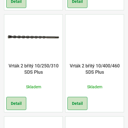
o
Detail
Detail
d
u
k
t
ů
Vrták 2 břitý 10/250/310
Vrták 2 břitý 10/400/460
SDS Plus
SDS Plus
Skladem
Skladem
Detail
Detail