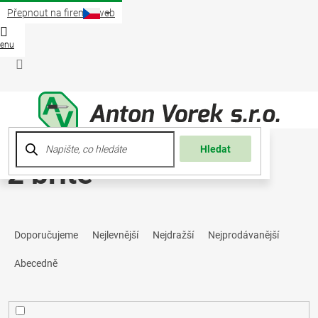
Přejít
Přepnout na firemní web
na
obsah
Nákup
košík
Přihlášení
Hledat
2 břité
Ř
Doporučujeme
Nejlevnější
Nejdražší
Nejprodávanější
a
Abecedně
z
e