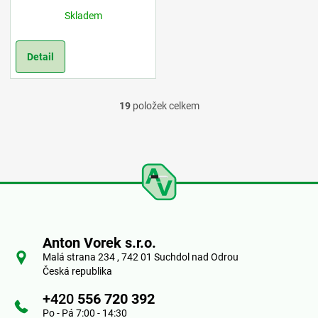
Skladem
Detail
19
položek celkem
O
v
l
á
Z
d
á
a
Anton Vorek s.r.o.
p
Malá strana 234 , 742 01 Suchdol nad Odrou
c
Česká republika
a
í
+420
556 720 392
t
Po - Pá 7:00 - 14:30