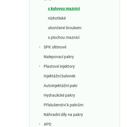
a
n
s kulovou maznicí
nízkotlaké
n
ukončené šroubem
í
s plochou maznicí
p
SPK slitinové
a
Nalepovací pakry
Plastové injektory
n
Injektážní balonek
e
Autoinjektážní pakr
l
Hydraulické pakry
Příslušenství k pakrům
Náhradní díly na pakry
APD