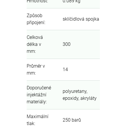
Hmotnost
:
0.089 kg
Způsob
sklíčidlová spojka
připojení
:
Celková
délka v
300
mm
:
Průměr v
14
mm
:
Doporučené
polyuretany,
injektážní
epoxidy, akryláty
materiály
:
Maximální
250 barů
tlak
: