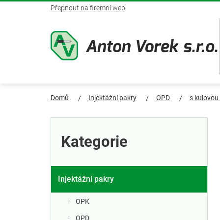
Přejít
Přepnout na firemní web
na
obsah
Domů
Injektážní pakry
OPD
s kulovou
P
Přeskočit
kategorie
o
Kategorie
s
t
Injektážní pakry
r
OPK
OPD