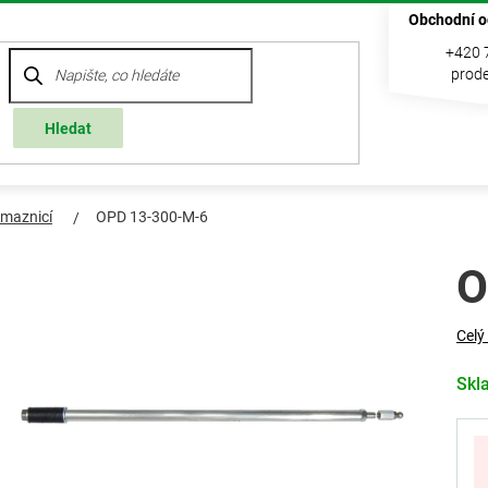
Obchodní o
+420 
prode
Hledat
 maznicí
OPD 13-300-M-6
O
Celý
Skl