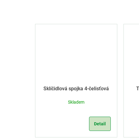
Sklíčidlová spojka 4-čelisťová
T
Skladem
Detail