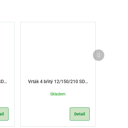
Další
produkt
Vrták 4 břitý 12/150/210 SDS
Plus
Skladem
ail
Detail