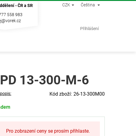
CZK
Čeština
ddělení - ČR a SR
777 558 983
j@vorek.cz
Nákupní
Přihlášení
košík
PD 13-300-M-6
 popis:
26-13-300M00
adem
Pro zobrazení ceny se prosím přihlaste.