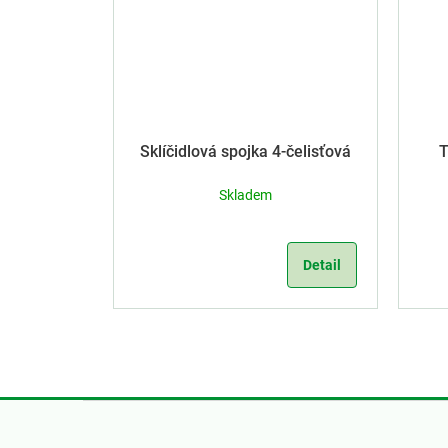
Sklíčidlová spojka 4-čelisťová
T
Skladem
Detail
Z