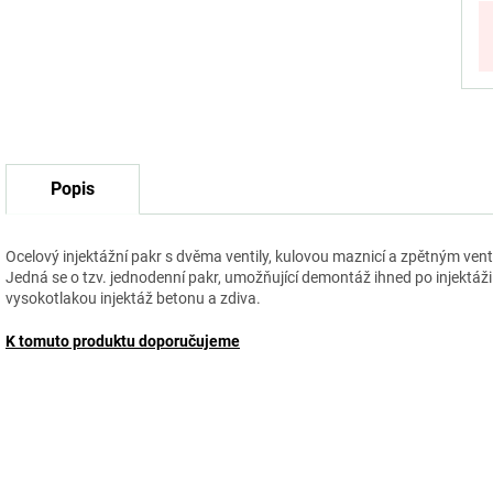
Popis
Ocelový injektážní pakr s dvěma ventily, kulovou maznicí a zpětným ven
Jedná se o tzv. jednodenní pakr, umožňující demontáž ihned po injektáži
vysokotlakou injektáž betonu a zdiva.
K tomuto produktu doporučujeme