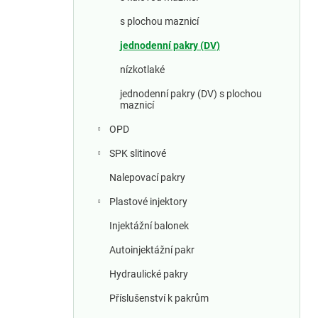
a
n
s plochou maznicí
jednodenní pakry (DV)
n
nízkotlaké
í
jednodenní pakry (DV) s plochou
maznicí
p
OPD
a
SPK slitinové
n
Nalepovací pakry
e
Plastové injektory
Injektážní balonek
l
Autoinjektážní pakr
Hydraulické pakry
Příslušenství k pakrům