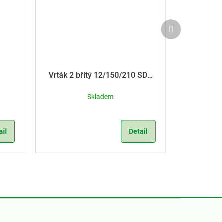
Další
produkt
Vrták 2 břitý 12/150/210 SDS
Plus
Skladem
ail
Detail