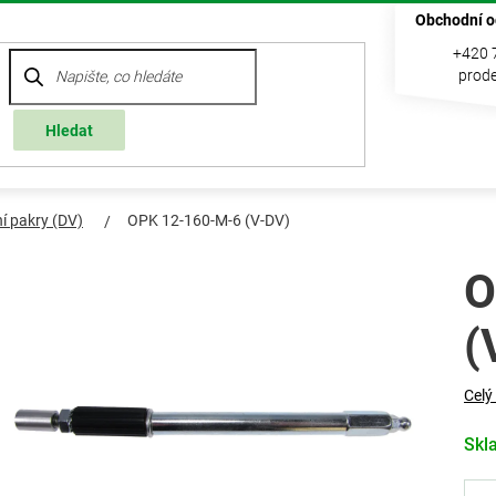
Obchodní o
+420 
prode
Hledat
í pakry (DV)
OPK 12-160-M-6 (V-DV)
O
(
Celý
Skl