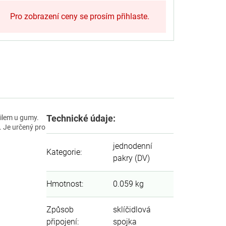
Pro zobrazení ceny se prosím přihlaste.
Technické údaje:
tilem u gumy.
. Je určený pro
jednodenní
Kategorie
:
pakry (DV)
Hmotnost
:
0.059 kg
Způsob
sklíčidlová
připojení
:
spojka