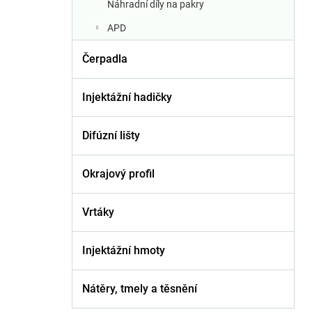
Náhradní díly na pakry
APD
Čerpadla
Injektážní hadičky
Difúzní lišty
Okrajový profil
Vrtáky
Injektážní hmoty
Nátěry, tmely a těsnění