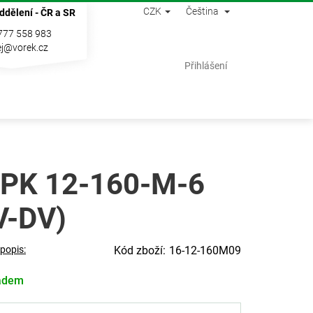
CZK
Čeština
ddělení - ČR a SR
777 558 983
j@vorek.cz
Nákupní
Přihlášení
košík
PK 12-160-M-6
V-DV)
 popis:
16-12-160M09
adem