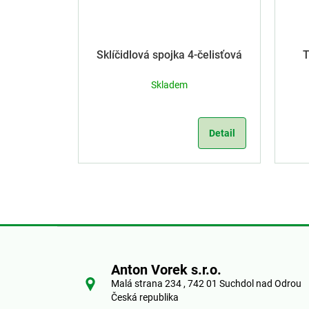
Sklíčidlová spojka 4-čelisťová
T
Skladem
Detail
Z
á
Anton Vorek s.r.o.
Malá strana 234 , 742 01 Suchdol nad Odrou
p
Česká republika