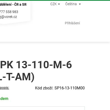
CZK
Čeština
ddělení - ČR a SR
777 558 983
j@vorek.cz
Nákupní
Přihlášení
košík
PK 13-110-M-6
L-T-AM)
 popis:
SP16-13-110M00
adem