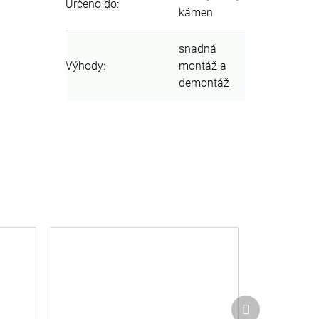
Určeno do
:
kámen
snadná
Výhody
:
montáž a
demontáž
Další
produkt