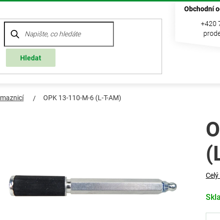
Obchodní o
+420 
prode
Hledat
 maznicí
OPK 13-110-M-6 (L-T-AM)
O
(
Celý
Skl