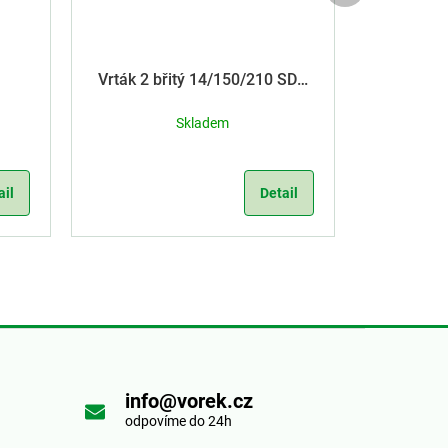
Vrták 2 břitý 14/150/210 SDS
Plus
Skladem
ail
Detail
info@vorek.cz
odpovíme do 24h