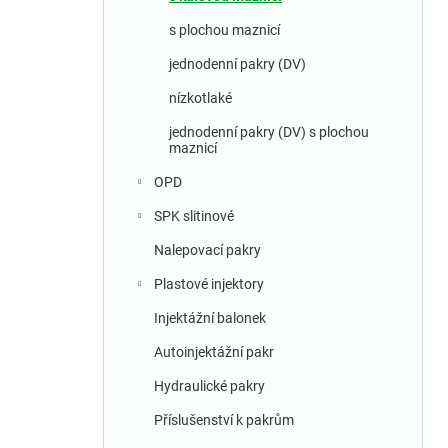
a
n
s plochou maznicí
jednodenní pakry (DV)
n
nízkotlaké
í
jednodenní pakry (DV) s plochou
maznicí
p
OPD
a
SPK slitinové
n
Nalepovací pakry
e
Plastové injektory
Injektážní balonek
l
Autoinjektážní pakr
Hydraulické pakry
Příslušenství k pakrům