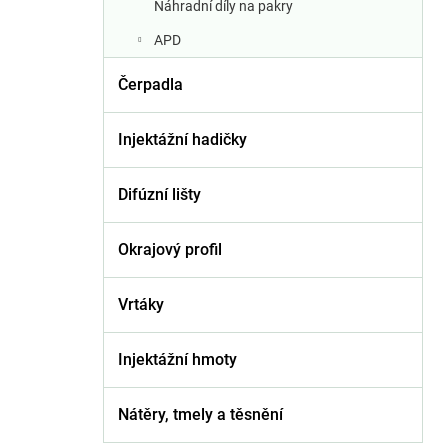
Náhradní díly na pakry
APD
Čerpadla
Injektážní hadičky
Difúzní lišty
Okrajový profil
Vrtáky
Injektážní hmoty
Nátěry, tmely a těsnění