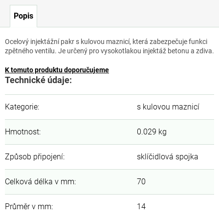
Popis
Ocelový injektážní pakr s kulovou maznicí, která zabezpečuje funkci
zpětného ventilu. Je určený pro vysokotlakou injektáž betonu a zdiva.
K tomuto produktu doporučujeme
Technické údaje:
Kategorie
:
s kulovou maznicí
Hmotnost
:
0.029 kg
Způsob připojení
:
sklíčidlová spojka
Celková délka v mm
:
70
Průměr v mm
:
14