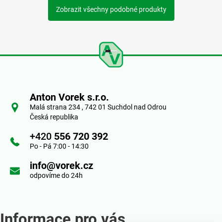
Zobrazit všechny podobné produkty
Z
á
Anton Vorek s.r.o.
p
Malá strana 234 , 742 01 Suchdol nad Odrou
Česká republika
a
+420
556 720 392
t
Po - Pá 7:00 - 14:30
í
info@vorek.cz
odpovíme do 24h
Informace pro vás